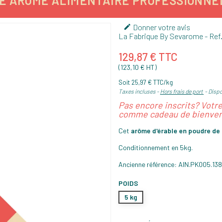
 ARÔME ALIMENTAIRE PROFESSIONNEL 13
Donner votre avis

La Fabrique By Sevarome
- Ref
129,87 € TTC
(123,10 € HT)
Soit 25,97 € TTC/kg
Taxes incluses
Hors frais de port
Dispo
Pas encore inscrits? Votr
comme cadeau de bienven
Cet
arôme d'érable en poudre d
Conditionnement en 5kg.
Ancienne référence: AIN.PK005.13
POIDS
5 kg