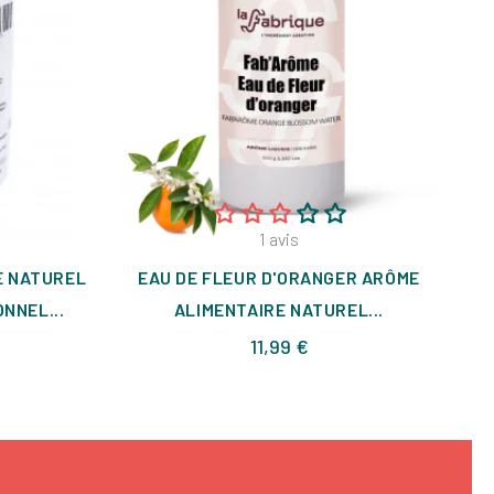
1
avis
E NATUREL
EAU DE FLEUR D'ORANGER ARÔME
P
NNEL...
ALIMENTAIRE NATUREL...
Prix
11,99 €