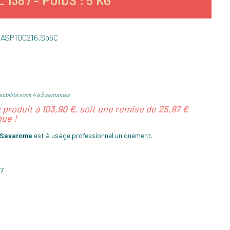
87 - POIDS : 5 KG
.
ASP100216.Sp5C
nibilité sous 4 à 5 semaines
e produit à
103,90 €
, soit une remise de
25,97 €
ue !
e Sevarome
est à usage professionnel uniquement.
87