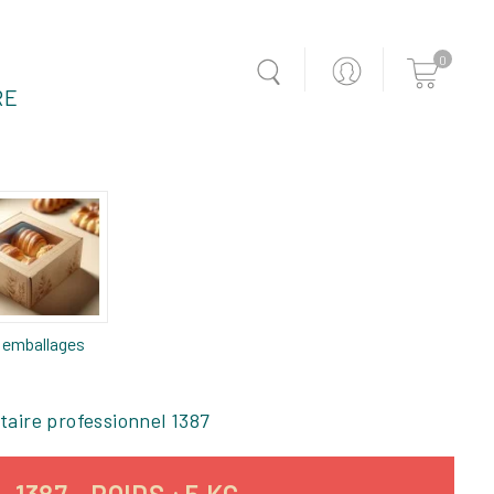
0
RE
 emballages
aire professionnel 1387