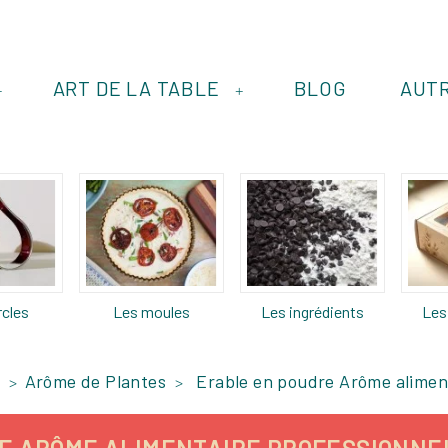
ART DE LA TABLE
BLOG
AUT
+
+
rcles
Les moules
Les ingrédients
Les
Arôme de Plantes
Erable en poudre Arôme aliment