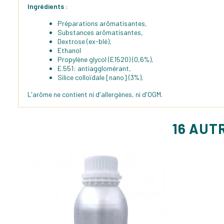
Ingrédients
:
Préparations arômatisantes,
Substances arômatisantes,
Dextrose (ex-blé),
Ethanol
Propylène glycol (E1520) (0,6%),
E.551: antiagglomérant,
Silice colloïdale [nano] (3%),
L'arôme ne contient ni d'allergènes, ni d'OGM.
16 AUT