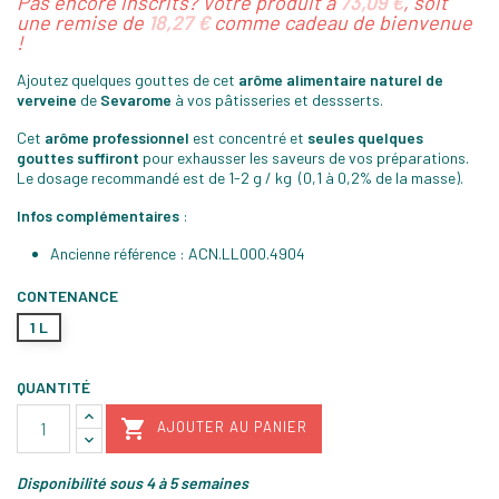
Pas encore inscrits? Votre produit à
73,09 €
, soit
une remise de
18,27 €
comme cadeau de bienvenue
!
Ajoutez quelques gouttes de cet
arôme alimentaire naturel de
verveine
de
Sevarome
à vos pâtisseries et dessserts.
Cet
arôme professionnel
est concentré et
seules quelques
gouttes suffiront
pour exhausser les saveurs de vos préparations.
Le dosage recommandé est de 1-2 g / kg (0,1 à 0,2% de la masse).
Infos complémentaires
:
Ancienne référence : ACN.LL000.4904
CONTENANCE
1 L
QUANTITÉ

AJOUTER AU PANIER
Disponibilité sous 4 à 5 semaines