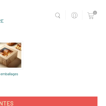
0
RE
 emballages
ANTES