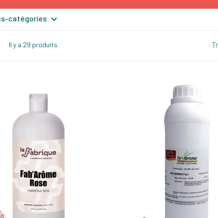

ous-catégories
Tr
Il y a 29 produits.