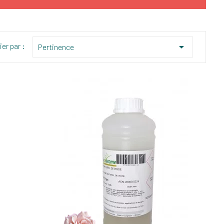
ier par :

Pertinence