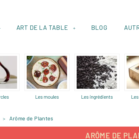
ART DE LA TABLE
BLOG
AUT
+
+
rcles
Les moules
Les ingrédients
Les
Arôme de Plantes
ARÔME DE PL