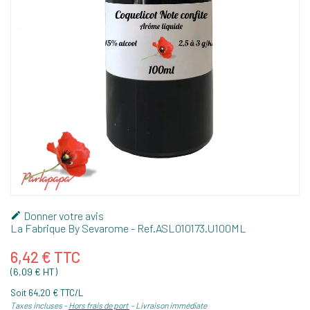
Donner votre avis

La Fabrique By Sevarome
- Ref.
ASL010173.U100ML
6,42 € TTC
(6,09 € HT)
Soit 64,20 € TTC/L
Taxes incluses
Hors frais de port
Livraison immédiate