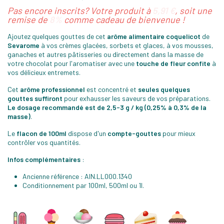
Pas encore inscrits? Votre produit à
5,91 €
, soit une
remise de
8%
comme cadeau de bienvenue !
Ajoutez quelques gouttes de cet
arôme alimentaire coquelicot
de
Sevarome
à vos crèmes glacées, sorbets et glaces, à vos mousses,
ganaches et autres pâtisseries ou directement dans la masse de
votre chocolat pour l'aromatiser avec une
touche de fleur confite
à
vos délicieux entremets.
Cet
arôme professionnel
est concentré et
seules quelques
gouttes suffiront
pour exhausser les saveurs de vos préparations.
Le dosage recommandé est de 2,5-3 g / kg (0,25% à 0,3% de la
masse)
.
Le
flacon de 100ml
dispose d'un
compte-gouttes
pour mieux
contrôler vos quantités.
Infos complémentaires
:
Ancienne référence : AIN.LL000.1340
Conditionnement par 100ml, 500ml ou 1l.