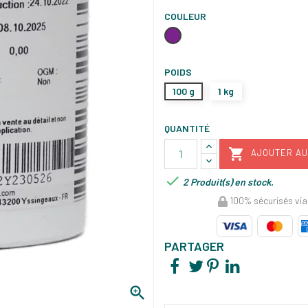
COULEUR
Violet
POIDS
100 g
1 kg
QUANTITÉ

AJOUTER AU

2 Produit(s) en stock.
100% sécurisés via
PARTAGER
