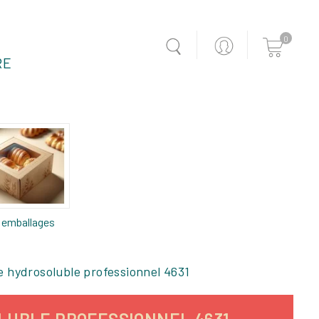
0
RE
 emballages
e hydrosoluble professionnel 4631