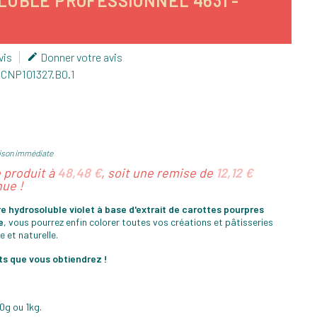
LUBLE PROFESSIONNEL 4631 -
vis
Donner votre avis

.
CNP101327.B0.1
ison immédiate
e produit à
48,48 €
, soit une remise de
12,12 €
ue !
e hydrosoluble violet à base d'extrait de carottes pourpres
e
, vous pourrez enfin colorer toutes vos créations et pâtisseries
e et naturelle.
ats que vous obtiendrez !
0g ou 1kg.