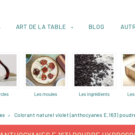
ART DE LA TABLE
BLOG
AUT
+
+
rcles
Les moules
Les ingrédients
Les
res
Colorant naturel violet (anthocyanes E.163) poudr