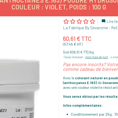
ANTHOCYANES E.163) POUDRE HYDROSO
COULEUR : VIOLET, POIDS : 100 G
Lire l'a

La Fabrique By Sevarome
- Ref
60,61 € TTC
(57,45 € HT)
Soit 606,10 € TTC/kg
Taxes incluses
Hors frais de port
Livra
Pas encore inscrits? Votr
comme cadeau de bienven
Avec le
colorant naturel
en poudr
(anthocyanes E.163)
de
Sevarom
avec une couleur violette résistant
Vous serez ébloui par les résult
Infos complémentaires
:
Conditionnement par 25g , 10