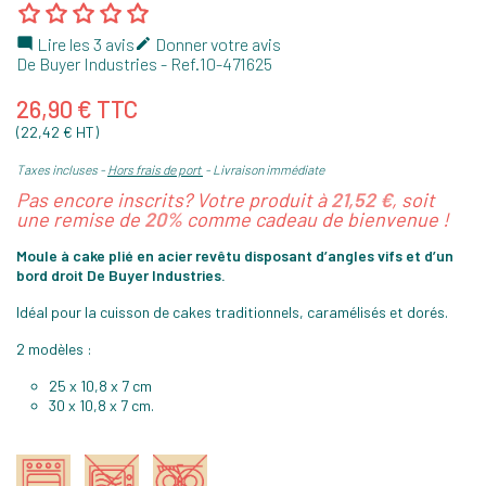
Lire les 3 avis
Donner votre avis


De Buyer Industries
- Ref.
10-471625
26,90 € TTC
(22,42 € HT)
Taxes incluses
Hors frais de port
Livraison immédiate
Pas encore inscrits? Votre produit à
21,52 €
, soit
une remise de
20%
comme cadeau de bienvenue !
Moule à cake plié en acier revêtu disposant d’angles vifs et d’un
bord droit
De Buyer Industries
.
Idéal pour la cuisson de cakes traditionnels, caramélisés et dorés.
2 modèles :
25 x 10,8 x 7 cm
30 x 10,8 x 7 cm.