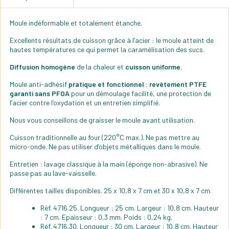
Moule indéformable et totalement étanche.
Excellents résultats de cuisson grâce à l’acier : le moule atteint de
hautes températures ce qui permet la caramélisation des sucs.
Diffusion homogène
de la chaleur et
cuisson uniforme.
Moule anti-adhésif
pratique et fonctionnel : revêtement PTFE
garanti sans PFOA
pour un démoulage facilité, une protection de
l’acier contre l’oxydation et un entretien simplifié.
Nous vous conseillons de graisser le moule avant utilisation.
Cuisson traditionnelle au four (220°C max.). Ne pas mettre au
micro-onde. Ne pas utiliser d’objets métalliques dans le moule.
Entretien : lavage classique à la main (éponge non-abrasive). Ne
passe pas au lave-vaisselle.
Différentes tailles disponibles. 25 x 10,8 x 7 cm et 30 x 10,8 x 7 cm.
Réf. 4716.25. Longueur : 25 cm. Largeur : 10,8 cm. Hauteur
: 7 cm. Epaisseur : 0,3 mm. Poids : 0,24 kg.
Réf. 4716.30. Longueur : 30 cm. Largeur : 10,8 cm. Hauteur