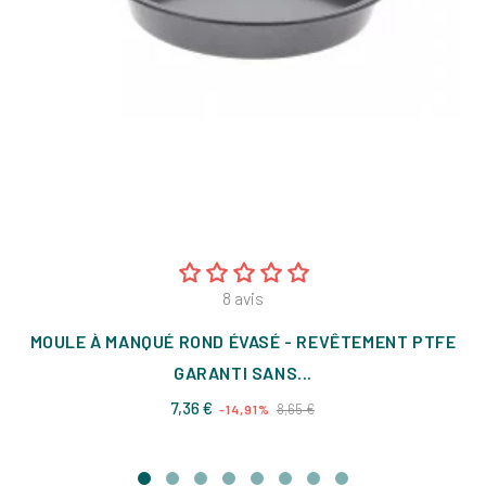
8
avis
MOULE À MANQUÉ ROND ÉVASÉ - REVÊTEMENT PTFE
GARANTI SANS...
Prix
Prix
7,36 €
8,65 €
-14,91%
de
base