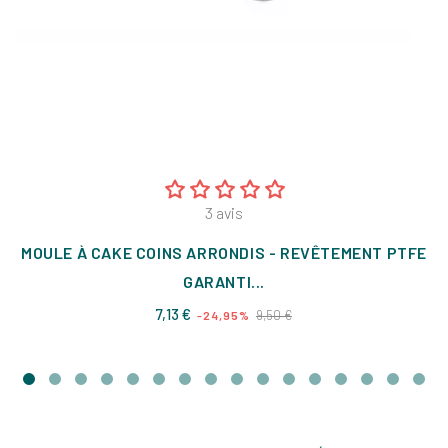
3
avis
MOULE À CAKE COINS ARRONDIS - REVÊTEMENT PTFE
GARANTI...
Prix
Prix
7,13 €
9,50 €
-24,95%
de
base