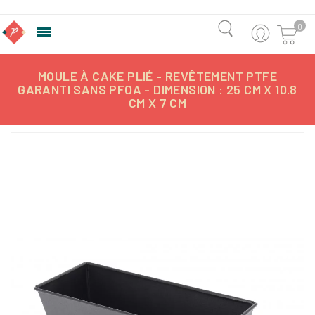
0

MOULE À CAKE PLIÉ - REVÊTEMENT PTFE
GARANTI SANS PFOA - DIMENSION : 25 CM X 10.8
CM X 7 CM