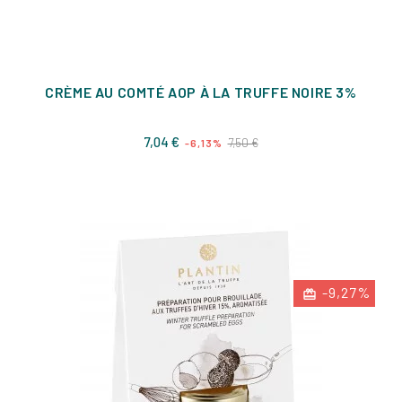
CRÈME AU COMTÉ AOP À LA TRUFFE NOIRE 3%
Prix
Prix
7,04 €
7,50 €
-6,13%
de
base
-9,27%