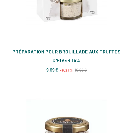
PRÉPARATION POUR BROUILLADE AUX TRUFFES
D'HIVER 15%
Prix
Prix
9,69 €
10,68 €
-9,27%
de
base