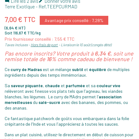
Lire les 2 avis
Donner votre avis


Terre Exotique
- Ref.
TEEPCURMAD
7,00 € TTC
Avantage prix conseillé : 7,28%
(6,64 € HT)
Soit 116,67 € TTC/kg
Prix fournisseur conseillé : 7,55 € TTC
Taxes incluses
Hors frais de port
Livraison le 10 août (congés d'été)
Pas encore inscrits? Votre produit à
6,34 €
, soit une
remise totale de
16%
comme cadeau de bienvenue !
Ce
curry de Madras
est un mélange
subtil
et
équilibré
de multiples
ingrédients depuis des temps immémoriaux.
Sa
saveur piquante
,
chaude
et
parfumée
et sa
couleur vive
relèveront avec finesse vos plats tels que l'agneau, les viandes
blanches, les légumes. Le curry de MAdrs permet l'
association
merveilleuses
du
salé-sucré
avec des bananes, des pommes, ou
des ananas.
Ce fantastique patchwork de goûts vous embarquera dans la folie
crépitante de l'Inde et vous l'apprécierez à toutes les sauces.
Dans un plat cuisiné, utilisez-le directement en début de cuisson pour