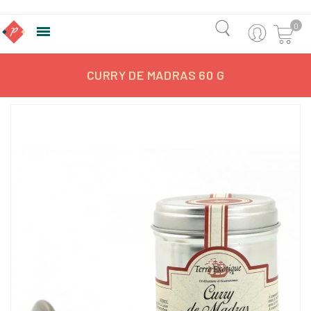
0

CURRY DE MADRAS 60 G
-7,28%