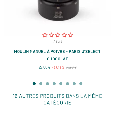
7
avis
MOULIN MANUEL À POIVRE - PARIS U'SELECT
CHOCOLAT
Prix
Prix
27,60 €
37,90 €
-27,18%
de
base
16 AUTRES PRODUITS DANS LA MÊME
CATÉGORIE