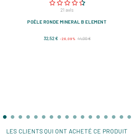
21
avis
POÊLE RONDE MINERAL B ELEMENT
Prix
Prix
32,52 €
44,00 €
-26,09%
de
base
LES CLIENTS QUI ONT ACHETÉ CE PRODUIT