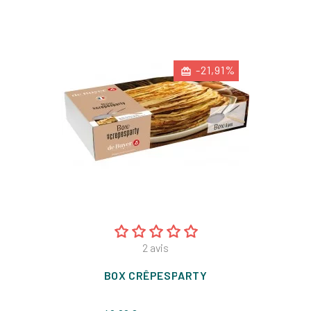
-21,91%
2
avis
BOX CRÊPESPARTY