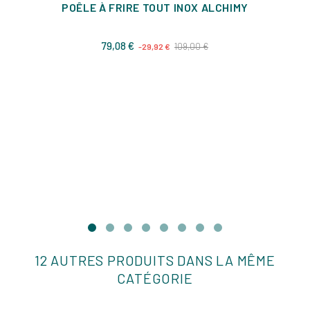
POÊLE À FRIRE TOUT INOX ALCHIMY
Prix
Prix
79,08 €
109,00 €
-29,92 €
de
base
12 AUTRES PRODUITS DANS LA MÊME
CATÉGORIE