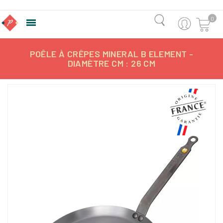
0

POÊLE À CRÊPES MINERAL B ELEMENT -
DIAMÈTRE CM : 26 CM
-24,37%