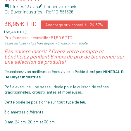
Lire les 13 avis
Donner votre avis


De Buyer Industries
- Ref.
10-561526
38,95 € TTC
Avantage prix conseillé : 24,37%
(32,46 € HT)
Prix fournisseur conseillé : 51,50 € TTC
Taxes incluses
Hors frais de port
Livraison immédiate
Pas encore inscrit ? Créez votre compte et
bénéficiez pendant 6 mois de prix de bienvenue sur
une sélection de produits!
Réussissez vos meilleurs crêpes avec la
Poêle à crêpes MINERAL B
De Buyer Industries
!
Poêle avec une jupe basse, idéale pour la cuisson de crêpes
traditionnelles, croustillantes et moelleuses.
Cette poêle se positionne sur tout type de feu.
3 diamètres différents.
Diam. 24 cm, 26 cm et 30 cm.