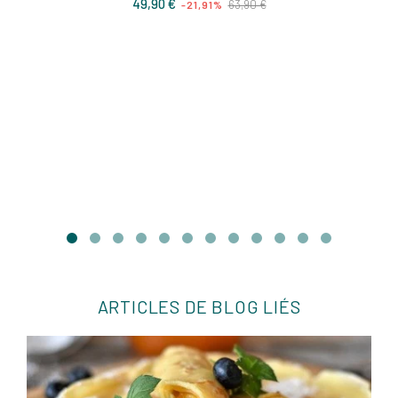
Prix
Prix
49,90 €
63,90 €
-21,91%
de
base
ARTICLES DE BLOG LIÉS