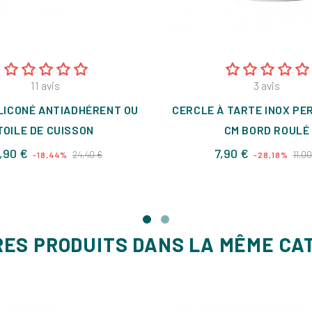
11
avis
3
avis
ILICONÉ ANTIADHÉRENT OU
CERCLE À TARTE INOX PE
TOILE DE CUISSON
CM BORD ROULÉ
Prix
Prix
Prix
,90 €
7,90 €
24,40 €
11,00
-18,44%
-28,18%
de
de
base
base
RES PRODUITS DANS LA MÊME CA