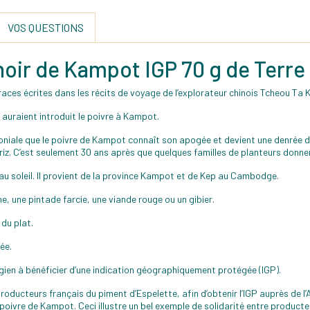
VOS QUESTIONS
e noir de Kampot IGP 70 g de Terr
ces écrites dans les récits de voyage de l’explorateur chinois Tcheou Ta 
 auraient introduit le poivre à Kampot.
coloniale que le poivre de Kampot connaît son apogée et devient une denrée 
riz. C’est seulement 30 ans après que quelques familles de planteurs donne
é au soleil. Il provient de la province Kampot et de Kep au Cambodge.
e, une pintade farcie, une viande rouge ou un gibier.
 du plat.
ée.
ien à bénéficier d’une indication géographiquement protégée (IGP).
oducteurs français du piment d’Espelette, afin d’obtenir l’IGP auprès de 
 poivre de Kampot. Ceci illustre un bel exemple de solidarité entre producte