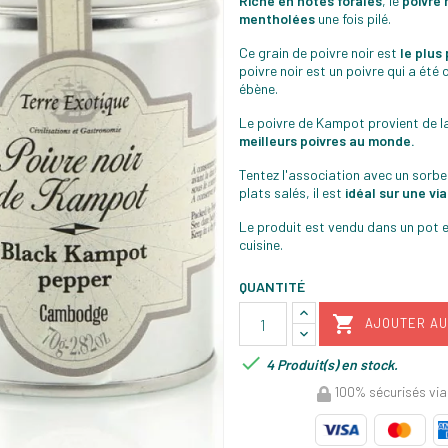
Riche en notes forales
, le
poivre 
mentholées
une fois pilé.
Ce grain de poivre noir est
le plus
poivre noir est un poivre qui a été 
ébène.
Le poivre de Kampot provient de l
meilleurs poivres au monde.
Tentez l'association avec un sorbe
plats salés, il est
idéal sur une vi
Le produit est vendu dans un pot e
cuisine.
QUANTITÉ

AJOUTER AU

4 Produit(s) en stock.
100% sécurisés via