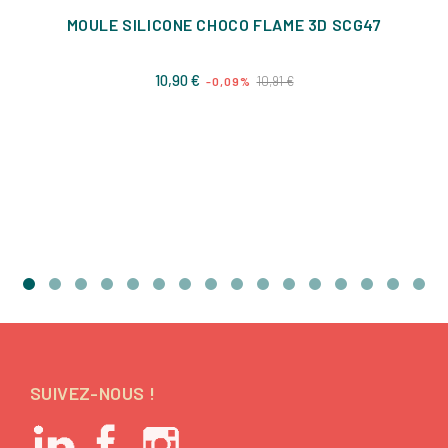
MOULE SILICONE CHOCO FLAME 3D SCG47
Prix
Prix
10,90 €
10,91 €
-0,09%
de
base
SUIVEZ-NOUS !