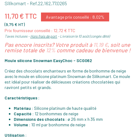
Silikomart
- Ref.
22.162.77.0265
11,70 € TTC
Avantage prix conseillé : 8,02%
(9,75 € HT)
Prix fournisseur conseillé : 12,72 € TTC
Taxes incluses
Hors frais de port
Livraison le 10 août (congés d'été)
Pas encore inscrits? Votre produit à
11,19 €
, soit une
remise totale de
12%
comme cadeau de bienvenue !
Moule silicone Snowman EasyChoc - SCG062
Créez des chocolats enchanteurs en forme de bonhomme de neige
avec le moule en silicone platinum Snowman de Silikomart. Ce moule
est idéal pour réaliser de délicieuses créations chocolatées qui
raviront petits et grands.
Caractéristiques :
Matériau :
Silicone platinum de haute qualité
Capacité :
12 bonhommes de neige
Dimensions des chocolats :
ø 26 mm x h 35 mm
Volume :
10 ml par bonhomme de neige
Utilisation :