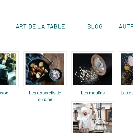
ART DE LA TABLE
BLOG
AUT
+
+
sson
Les appareils de
Les moulins
Les ép
cuisine