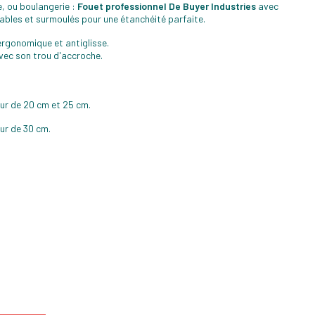
e, ou boulangerie :
Fouet professionnel De Buyer Industries
avec
hables et surmoulés pour une étanchéité parfaite.
ergonomique et antiglisse.
vec son trou d'accroche.
ur de 20 cm et 25 cm.
ur de 30 cm.