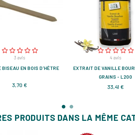
3
avis
4
avis
 BISEAU EN BOIS D'HÊTRE
EXTRAIT DE VANILLE BOU
GRAINS - L200
Prix
3,70 €
Prix
33,41 €
RES PRODUITS DANS LA MÊME CA