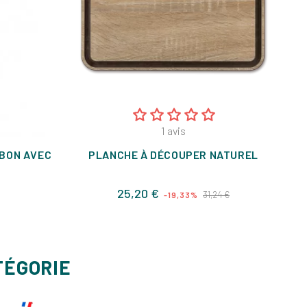
1
avis
RBON AVEC
PLANCHE À DÉCOUPER NATUREL
Prix
Prix
25,20 €
31,24 €
-19,33%
de
base
TÉGORIE