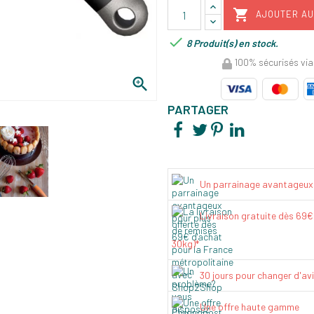

AJOUTER AU

8 Produit(s) en stock.
100% sécurisés via

PARTAGER
Un parrainage avantageux
Livraison gratuite dès 69
30kg)*
30 jours pour changer d'av
Une offre haute gamme