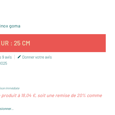
 inox goma
UR : 25 CM
s 9 avis
Donner votre avis

1025
ison immédiate
e produit à
18,04 €
, soit une remise de
20%
comme
ionner...