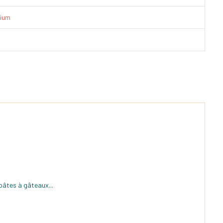
ium
pâtes à gâteaux...