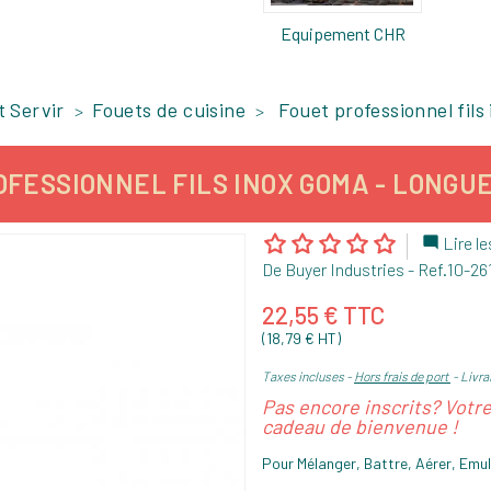
Equipement CHR
t Servir
Fouets de cuisine
Fouet professionnel fils
FESSIONNEL FILS INOX GOMA - LONGUE
Lire le

De Buyer Industries
- Ref.
10-26
22,55 € TTC
(18,79 € HT)
Taxes incluses
Hors frais de port
Livra
Pas encore inscrits? Votr
cadeau de bienvenue !
Pour Mélanger, Battre, Aérer, Emuls