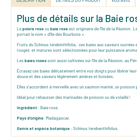
Plus de détails sur la Baie 
Le
poivre rose
ou
baie rose
est originaire de l’île de la Réunion. 
portait le nom « d’île des Bourbons ».
Fruits du Schinus terebinthifolia, ces baies aux saveurs sucrées 
rouges et matures sont sélectionnées pour leur puissance aroma
Les
baies roses
sont aussi cultivées sur l’île de la Réunion, au Pé
Écrasez ces baies délicatement entre vos doigts pour libérer leur
douce et des saveurs légèrement amères et boisées.
Elles s’accordent à merveille avec un saumon mariné, un poisson
Idéal pour rehausser des marinades de poisson ou de volaille !
Ingrédient
: Baie rose.
Pays d'origine
: Madagascar.
Genre et espèce botanique
: Schinus terebenthifolius.