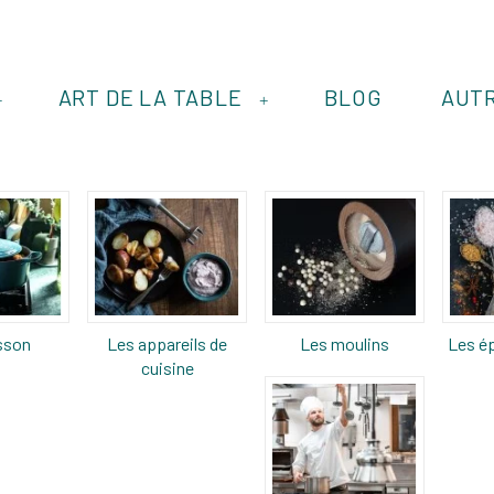
ART DE LA TABLE
BLOG
AUT
+
+
sson
Les appareils de
Les moulins
Les ép
cuisine