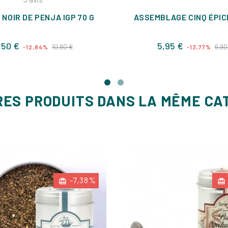
 NOIR DE PENJA IGP 70 G
ASSEMBLAGE CINQ ÉPIC
Prix
Prix
Prix
,50 €
5,95 €
10,90 €
6,90
-12,84%
-13,77%
de
de
base
base
RES PRODUITS DANS LA MÊME CA
-7,38%