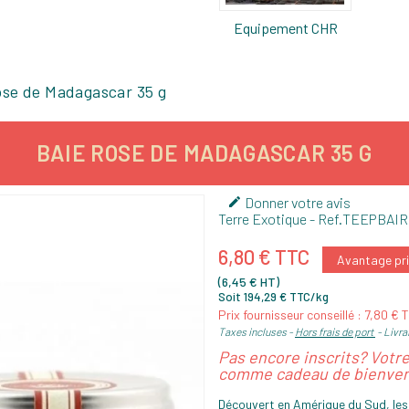
Equipement CHR
ose de Madagascar 35 g
BAIE ROSE DE MADAGASCAR 35 G
Donner votre avis

Terre Exotique
- Ref.
TEEPBAI
6,80 € TTC
Avantage pri
(6,45 € HT)
Soit 194,29 € TTC/kg
Prix fournisseur conseillé : 7,80 € 
Taxes incluses
Hors frais de port
Livrai
Pas encore inscrits? Votr
comme cadeau de bienven
Découvert en Amérique du Sud, le