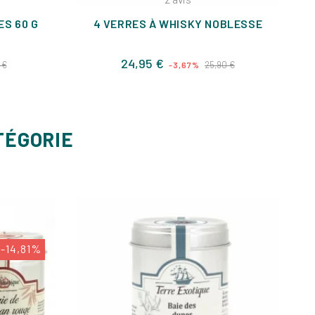
ES 60 G
4 VERRES À WHISKY NOBLESSE
Prix
Prix
Prix
24,95 €
 €
25,90 €
-3,67%
de
base
TÉGORIE
-14,81%