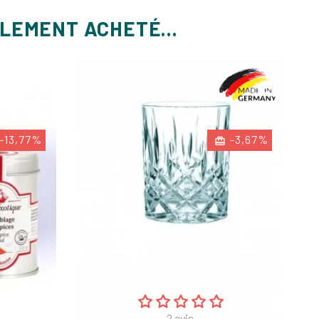
ALEMENT ACHETÉ...
-13,77%
-3,67%
2
avis