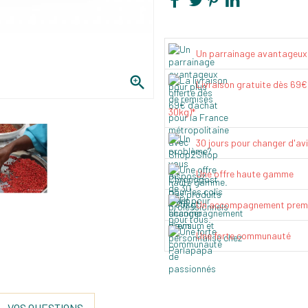
Un parrainage avantageux

Livraison gratuite dès 69
30kg)*
30 jours pour changer d'av
Une offre haute gamme
Un accompagnement prem
Une forte communauté
VOS QUESTIONS