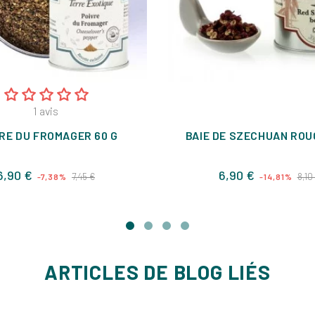
1
avis
RE DU FROMAGER 60 G
BAIE DE SZECHUAN ROU
Prix
Prix
Prix
6,90 €
6,90 €
7,45 €
8,10
-7,38%
-14,81%
de
de
base
base
ARTICLES DE BLOG LIÉS