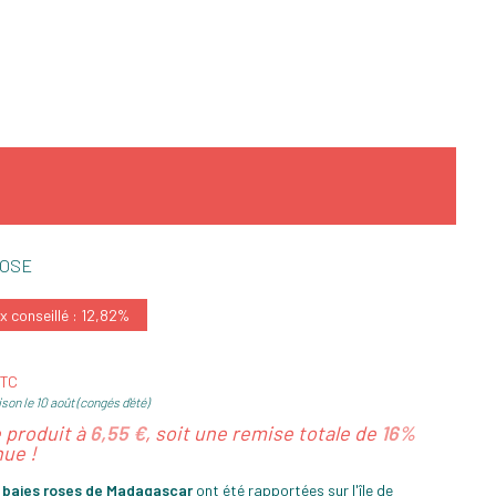
ROSE
x conseillé : 12,82%
TTC
son le 10 août (congés d'été)
e produit à
6,55 €
, soit une remise totale de
16%
ue !
s
baies roses de Madagascar
ont été rapportées sur l'île de