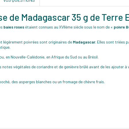
rose de Madagascar 35 g de Terre 
Les
baies roses
étaient connues au XVIIème siècle sous le nom de «
poivre 
et légèrement poivrées sont originaires de
Madagascar
. Elles sont triées
tique.
rou, en Nouvelle-Calédonie, en Afrique du Sud ou au Brésil.
s notes végétales de coriandre et de genièvre brûlé avant de les ajouter à 
 poché, des asperges blanches ou un fromage de chèvre frais.