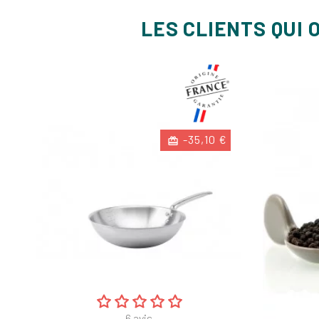
LES CLIENTS QUI 
-35,10 €
6
avis