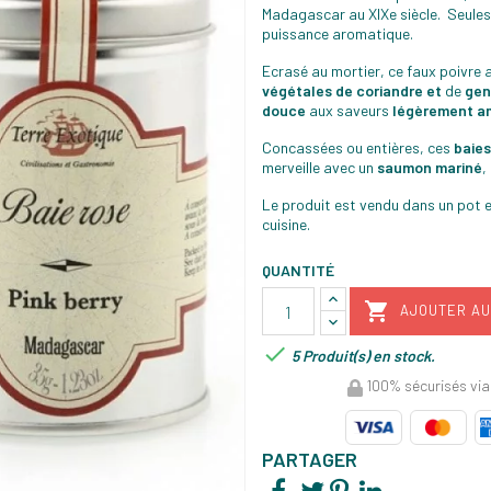
Madagascar au XIXe siècle.
Seules
puissance aromatique.
Ecrasé au mortier, ce faux poivre
végétales de coriandre et
de
gen
douce
aux saveurs
légèrement a
Concassées ou entières, ces
baie
merveille avec un
saumon mariné
,
Le produit est vendu dans un pot e
cuisine.
QUANTITÉ

AJOUTER AU

5 Produit(s) en stock.
100% sécurisés via
PARTAGER