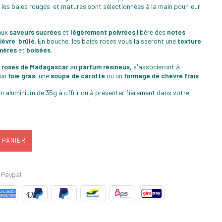
 les baies rouges et matures sont sélectionnées à la main pour leur
 aux
saveurs sucrées
et
légèrement poivrées
libère des
notes
ièvre brûlé
. En bouche, les baies roses vous laisseront une
texture
mères
et
boisées
.
s roses de Madagascar
au
parfum résineux,
s'associeront à
 un
foie gras
, une
soupe de carotte
ou un
formage de chèvre frais
n aluminium de 35g à offrir ou à présenter fièrement dans votre
 PANIER
 Paypal