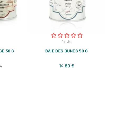
1
avis
GE 30 G
BAIE DES DUNES 50 G
PO
Prix
Prix
14,80 €
 €