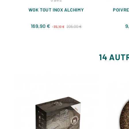
WOK TOUT INOX ALCHIMY
POIVRE
Prix
Prix
169,90 €
9
205,00 €
-35,10 €
de
base
14 AUT