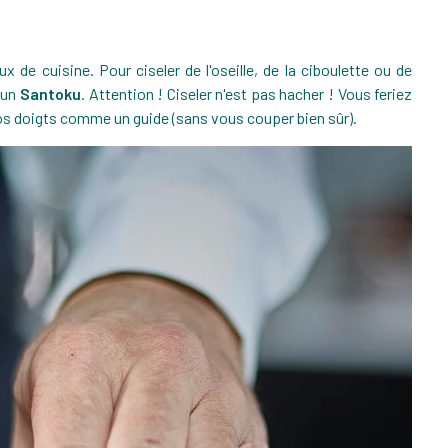
ux de cuisine. Pour ciseler de l'oseille, de la ciboulette ou de
'un
Santoku
. Attention ! Ciseler n'est pas hacher ! Vous feriez
os doigts comme un guide (sans vous couper bien sûr).
COUVERCLE INOX BRILLANT GRAPHITE GAMME MUTINE
MOULIN À SEL - OLÉRON
90 €
32,91 €
-8,00 €
44,90 €
-11,99 €
44,90 €