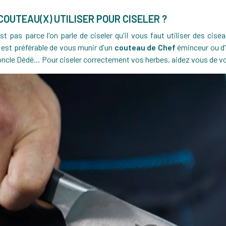
COUTEAU(X) UTILISER POUR CISELER ?
st pas parce l'on parle de ciseler qu'il vous faut utiliser des cisea
il est préférable de vous munir d'un
couteau de Chef
éminceur ou d
oncle Dédé… Pour ciseler correctement vos herbes, aidez vous de v
LOT 3 CASSEROLES MUTINE TOUT INOX AMOVIBLES 16 À 20 CM + 1 POIGNÉE MUTINE
COUTEAU À GÉNOISE ABS 30 CM
41,79 €
36,
70 €
359,60 €
-10,77 €
52,56 €