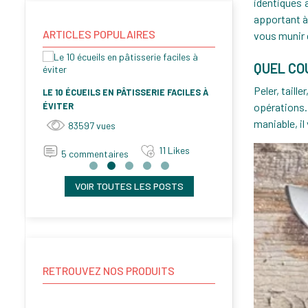
identiques 
apportant à 
ARTICLES POPULAIRES
vous munir 
QUEL CO
Peler, taill
LE 10 ÉCUEILS EN PÂTISSERIE FACILES À
POURQUOI CUISI
opérations.
ÉVITER
CASSEROLES EN 
maniable, i
83597
vues
79219
vues
11
Likes
5
commentaires
13
commenta
VOIR TOUTES LES POSTS
RETROUVEZ NOS PRODUITS