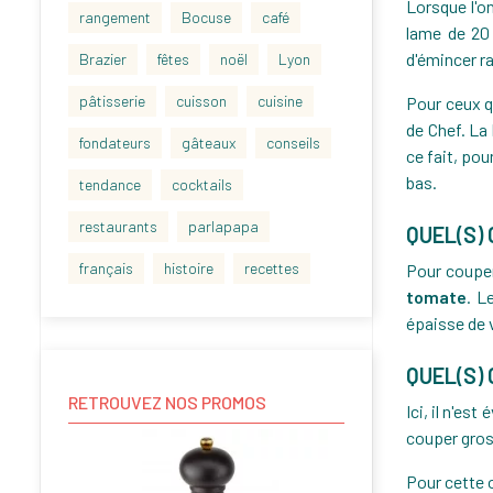
Lorsque l'o
rangement
Bocuse
café
lame de 20
d'émincer r
Brazier
fêtes
noël
Lyon
pâtisserie
cuisson
cuisine
Pour ceux q
de Chef. La
fondateurs
gâteaux
conseils
ce fait, pou
bas.
tendance
cocktails
restaurants
parlapapa
QUEL(S)
français
histoire
recettes
Pour couper
tomate
. L
épaisse de 
QUEL(S)
RETROUVEZ NOS PROMOS
Ici, il n'es
couper gros
Pour cette o