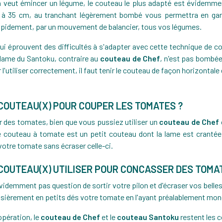
n veut émincer un légume, le couteau le plus adapté est évidemm
 à 35 cm, au tranchant légèrement bombé vous permettra en gard
apidement, par un mouvement de balancier, tous vos légumes.
ui éprouvent des difficultés à s'adapter avec cette technique de cou
 lame du Santoku, contraire au
couteau de Chef
, n'est pas bombée
r l'utiliser correctement, il faut tenir le couteau de façon horizonta
 COUTEAU(X) POUR COUPER LES TOMATES ?
 des tomates, bien que vous pussiez utiliser un
couteau de Chef
e couteau à tomate est un petit couteau dont la lame est crantée
votre tomate sans écraser celle-ci.
 COUTEAU(X) UTILISER POUR CONCASSER DES TOMA
t évidemment pas question de sortir votre pilon et d'écraser vos bell
sièrement en petits dés votre tomate en l'ayant préalablement mondée
pération, le
couteau de Chef
et le
couteau Santoku
restent les 