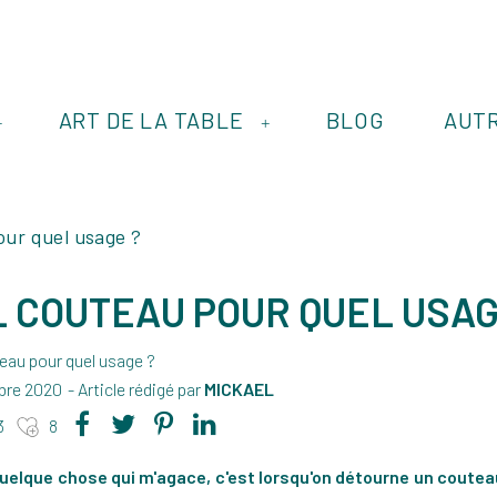
ART DE LA TABLE
BLOG
AUT
+
+
our quel usage ?
 COUTEAU POUR QUEL USAG
bre 2020
- Article rédigé par
MICKAEL
3
8
 quelque chose qui m'agace, c'est lorsqu'on détourne un coutea