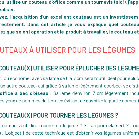
i utilise un couteau d'office comme un tournevis (sic!), j'appr
aliser.
vez, l'acquisition d'un excellent couteau est un investissem
rrectement. Dans cet article je vous explique quel couteau 
 que selon l'opération et le produit à travailler, le couteau et
UTEAUX À UTILISER POUR LES LÉGUMES
 COUTEAU(X) UTILISER POUR ÉPLUCHER DES LÉGUME
GALETTE DES ROIS TRADITIONNELLE DE
IS SANS GLUTEN,
A À Z (RECETTE)
r
, ou économe, avec sa lame de 6 à 7 cm sera l'outil idéal pour ép
ROUSTILLANTE : LA
un autre couteau, qui grâce à sa lame légèrement courbée, se dist
1
873
AS
office à bec d'oiseau
. Sa lame d’environ 7 cm légèrement incu
2
les yeux de pommes de terre en évitant de gaspiller la partie comest
 COUTEAU(X) POUR TOURNER LES LÉGUMES ?
 ce que veut dire tourner un légume ? Et à quoi cela sert ? To
) . L'objectif de cette technique est d'obtenir vos légumes unifo