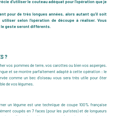
écie d'utiliser le couteau adéquat pour l'opération que je
ent pour de très longues années, alors autant qu'il soit
utiliser selon l'opération de découpe à réaliser. Vous
 le geste seront différents.
GALETTE DES ROIS : FINI LES RATÉS
S ?
1
962
lucher vos pommes de terre, vos carottes ou bien vos asperges.
ingue et se montre parfaitement adapté à cette opération : le
rvée comme un bec d'oiseau vous sera très utile pour ôter
ible de vos légumes.
urner un légume est une technique de coupe 100% française
rmément coupés en 7 faces (pour les puristes) et de longueurs