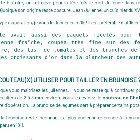
ite histoire, on retrouve pour la 1ère fois le mot Julienne dans u
Quoique son origine reste obscure, Jean Julienne, un cuisinier du XVI
ype d'opération, je vous le donner en mille! Il est préférable d'utiliser
le avait aussi des paquets ficelés pour 
ienne fraîche, coupée très fine sur des f
tre, des tas de tomates et des tranches de 
des croissants d'or dans la blancheur des aut
COUTEAU(X) UTILISER POUR TAILLER EN BRUNOISE 
que vous maîtrisez les juliennes, il vous ne reste qu'à continuer po
réguliers de 2 à 3 mm environ. Vous le devinez, le
couteau de Che
re d'opération. La brunoise de légumes sert à préparer certains pota
e la brunoise reste inconnue. La plus ancienne référence à la brunoi
aru en 1811.