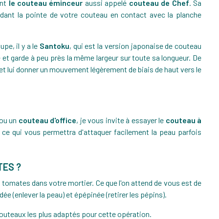
ent
le couteau éminceur
aussi appelé
couteau de Chef
. Sa
ant la pointe de votre couteau en contact avec la planche
pe, il y a le
Santoku
, qui est la version japonaise de couteau
 et garde à peu près la même largeur sur toute sa longueur. De
le et lui donner un mouvement légèrement de biais de haut vers le
ou un
couteau d'office
, je vous invite à essayer le
couteau à
 ce qui vous permettra d'attaquer facilement la peau parfois
TES ?
es tomates dans votre mortier. Ce que l'on attend de vous est de
 (enlever la peau) et épépinée (retirer les pépins).
couteaux les plus adaptés pour cette opération.