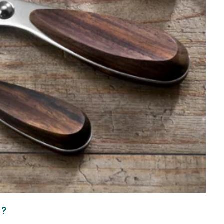
fre de bienvenue
92,95 €(-16%)
COFFRET DÉCOUPE CUISINE IDÉALE 2 PIÈCES
COUTEAU D'OFFICE BEC D'OISEAU DARKWOOD
110,65 €
24,95 €
-5,19 €
30,14 €
 ?