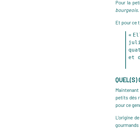
Pour la pet
bourgeois
.
Et pour ce t
El
jul
qua
et 
QUEL(S) 
Maintenant 
petits dés 
pour ce gen
L'origine d
gourmands p