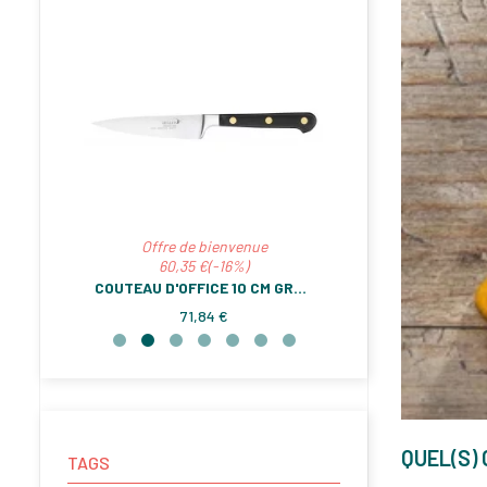
Offre de bienvenue
Offre de b
60,35 €(-16%)
125,92 €
FUSIL À MÈCHE RONDE IDÉAL RIVETS LAITON 20 CM S/BOÎTE SABATIER®
COUTEAU D'OFFICE 10 CM GRAND CHEF
71,84 €
149,9
 €
QUEL(S)
TAGS