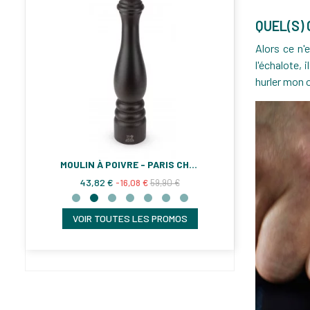
QUEL(S) 
Alors ce n'e
l'échalote, 
hurler mon 
DIKA
MOULIN À POIVRE - PARIS CHOCOLAT
43,82 €
249,90 €
€
-16,08 €
59,90 €
-109,
VOIR TOUTES LES PROMOS