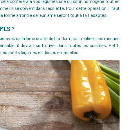
i, cela conférera à vos légumes une cuisson homogène tout en
e ils se doivent dans l'assiette. Pour cette opération, il faut
 la forme arrondie de leur lame seront tout à fait adaptés.
MES ?
QUEL MOULE CHOISIR POUR SES GÂTEAUX
ice
avec sa la lame droite de 6 à 11cm pour réaliser ces menues
?
nsable, il devrait se trouver dans toutes les cuisines. Petit,
44768
vues
r des petits légumes en dés ou en lamelles.
14
Likes
2
commentaires