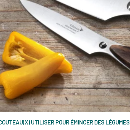
ienvenue
Offre de bienvenue
Of
(-16%)
103,57 €(-16%)
COUTEAU FLEXIBLE À SAUMON ET JAMBON 30,5 CM TYPE 301
COUTEAU ÉMINCEUR 20 CM GRAND CHEF
0 €
122,69 €
-0,61 €
123,30 €
 COUTEAU(X) UTILISER POUR ÉMINCER DES LÉGUMES