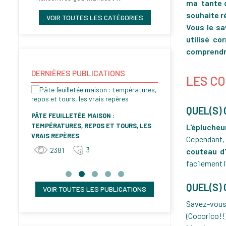
ma tante qu
souhaite ré
VOIR TOUTES LES CATÉGORIES
Vous le sa
utilisé co
comprendrez
DERNIÈRES PUBLICATIONS
LES CO
QUEL(S)
A
PÂTE FEUILLETÉE MAISON :
GALETTE DES RO
TEMPÉRATURES, REPOS ET TOURS, LES
L'éplucheu
GOURMANDE ET C
VRAIS REPÈRES
Cependant, 
RECETTE PAS À P
3
2381
couteau d'
1061
facilement 
QUEL(S)
VOIR TOUTES LES PUBLICATIONS
Savez-vous
(Cocorico!!